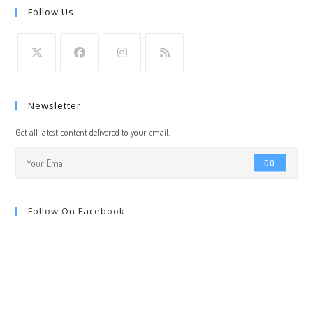
Follow Us
Opens
Opens
Opens
Opens
in
in
in
in
Newsletter
a
a
a
a
new
new
new
new
Get all latest content delivered to your email.
tab
tab
tab
tab
GO
Follow On Facebook