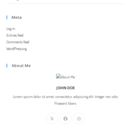
Meta
Log in
Entries feed
Comments feed
WordPress.org
About Me
JOHN DOE
Lorem ipsum dolor sit amet, consectetur adipiscing elit. Integer nec odio.
Praesent libero.