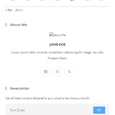
« Apr
Jun »
About Me
JOHN DOE
Lorem ipsum dolor sit amet, consectetur adipiscing elit. Integer nec odio.
Praesent libero.
Newsletter
Get all latest content delivered to your email a few times a month.
GO