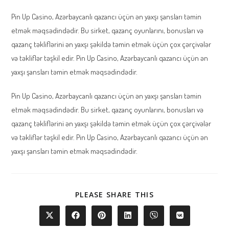
Pin Up Casino, Azərbaycanlı qazancı üçün ən yaxşı şansları təmin
etmək məqsədindədir. Bu sirket, qazanç oyunlarını, bonusları və
qazanç təkliflərini ən yaxşı şəkildə təmin etmək üçün çox çərçivələr
və təkliflər təşkil edir. Pin Up Casino, Azərbaycanlı qazancı üçün ən
yaxşı şansları təmin etmək məqsədindədir.
Pin Up Casino, Azərbaycanlı qazancı üçün ən yaxşı şansları təmin
etmək məqsədindədir. Bu sirket, qazanç oyunlarını, bonusları və
qazanç təkliflərini ən yaxşı şəkildə təmin etmək üçün çox çərçivələr
və təkliflər təşkil edir. Pin Up Casino, Azərbaycanlı qazancı üçün ən
yaxşı şansları təmin etmək məqsədindədir.
SHARE
PLEASE SHARE THIS
THIS
CONTENT
Opens
Opens
Opens
Opens
Opens
Opens
in
in
in
in
in
in