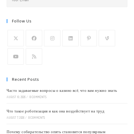
Follow Us
Recent Posts
Часто задаваемые вопросы о казино всё, что вам нужно знать
AUGUST 10, 2026
/
0 COMMENTS
Что такое роботизация и как она воздействует на труд
AUGUST 7, 2026
/
0 COMMENTS
Почему собирательство опять становится популярным