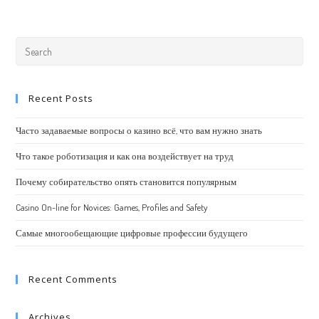
Recent Posts
Часто задаваемые вопросы о казино всё, что вам нужно знать
Что такое роботизация и как она воздействует на труд
Почему собирательство опять становится популярным
Casino On-line for Novices: Games, Profiles and Safety
Самые многообещающие цифровые профессии будущего
Recent Comments
Archives