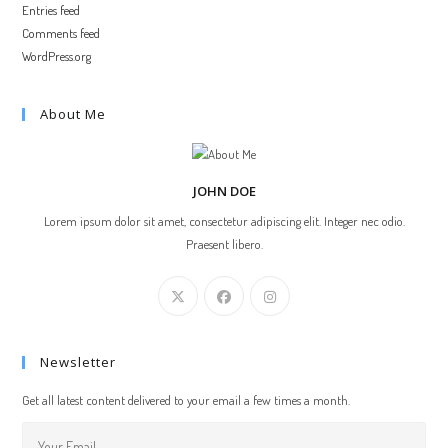
Entries feed
Comments feed
WordPress.org
About Me
JOHN DOE
Lorem ipsum dolor sit amet, consectetur adipiscing elit. Integer nec odio.
Praesent libero.
Newsletter
Get all latest content delivered to your email a few times a month.