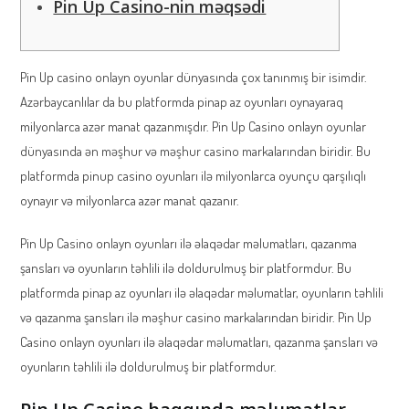
Pin Up Casino-nin məqsədi
Pin Up casino onlayn oyunlar dünyasında çox tanınmış bir isimdir.
Azərbaycanlılar da bu platformda pinap az oyunları oynayaraq
milyonlarca azər manat qazanmışdır. Pin Up Casino onlayn oyunlar
dünyasında ən məşhur və məşhur casino markalarından biridir. Bu
platformda pinup casino oyunları ilə milyonlarca oyunçu qarşılıqlı
oynayır və milyonlarca azər manat qazanır.
Pin Up Casino onlayn oyunları ilə əlaqədar məlumatları, qazanma
şansları və oyunların təhlili ilə doldurulmuş bir platformdur. Bu
platformda pinap az oyunları ilə əlaqədar məlumatlar, oyunların təhlili
və qazanma şansları ilə məşhur casino markalarından biridir. Pin Up
Casino onlayn oyunları ilə əlaqədar məlumatları, qazanma şansları və
oyunların təhlili ilə doldurulmuş bir platformdur.