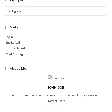
Uncategorized
Meta
Log in
Entries feed
Comments feed
WordPress.org
About Me
JOHN DOE
Lorem ipsum dolor sit amet, consectetur adipiscing elit. Integer nec odio.
Praesent libero.