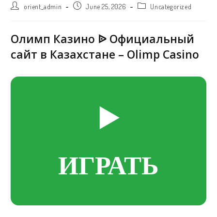
Post
Post
Post
orient_admin
June 25, 2026
Uncategorized
author:
published:
category:
Олимп Казино ᐉ Официальный
сайт в Казахстане – Olimp Casino
▶️
ИГРАТЬ