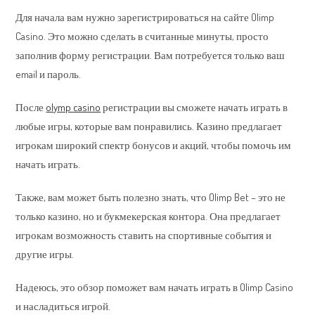
Для начала вам нужно зарегистрироваться на сайте Olimp
Casino. Это можно сделать в считанные минуты, просто
заполнив форму регистрации. Вам потребуется только ваш
email и пароль.
После
olymp casino
регистрации вы сможете начать играть в
любые игры, которые вам понравились. Казино предлагает
игрокам широкий спектр бонусов и акций, чтобы помочь им
начать играть.
Также, вам может быть полезно знать, что Olimp Bet – это не
только казино, но и букмекерская контора. Она предлагает
игрокам возможность ставить на спортивные события и
другие игры.
Надеюсь, это обзор поможет вам начать играть в Olimp Casino
и насладиться игрой.