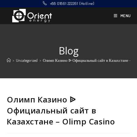
Skip
+88 01861 222261 (Hotline)
to
MENU
content
Blog
>
Uncategorized
>
Олимп Казино ᐉ Официальный сайт в Казахстане – Oli
Олимп Казино ᐉ
Официальный сайт в
Казахстане – Olimp Casino