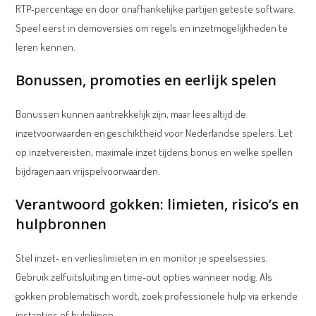
RTP‑percentage en door onafhankelijke partijen geteste software.
Speel eerst in demoversies om regels en inzetmogelijkheden te
leren kennen.
Bonussen, promoties en eerlijk spelen
Bonussen kunnen aantrekkelijk zijn, maar lees altijd de
inzetvoorwaarden en geschiktheid voor Nederlandse spelers. Let
op inzetvereisten, maximale inzet tijdens bonus en welke spellen
bijdragen aan vrijspelvoorwaarden.
Verantwoord gokken: limieten, risico’s en
hulpbronnen
Stel inzet‑ en verlieslimieten in en monitor je speelsessies.
Gebruik zelfuitsluiting en time‑out opties wanneer nodig. Als
gokken problematisch wordt, zoek professionele hulp via erkende
instanties of hulplijnen.