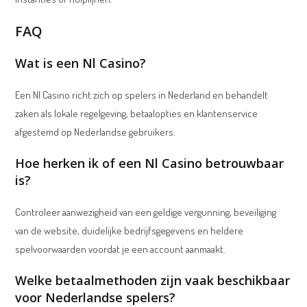
FAQ
Wat is een Nl Casino?
Een Nl Casino richt zich op spelers in Nederland en behandelt
zaken als lokale regelgeving, betaalopties en klantenservice
afgestemd op Nederlandse gebruikers.
Hoe herken ik of een Nl Casino betrouwbaar
is?
Controleer aanwezigheid van een geldige vergunning, beveiliging
van de website, duidelijke bedrijfsgegevens en heldere
spelvoorwaarden voordat je een account aanmaakt.
Welke betaalmethoden zijn vaak beschikbaar
voor Nederlandse spelers?