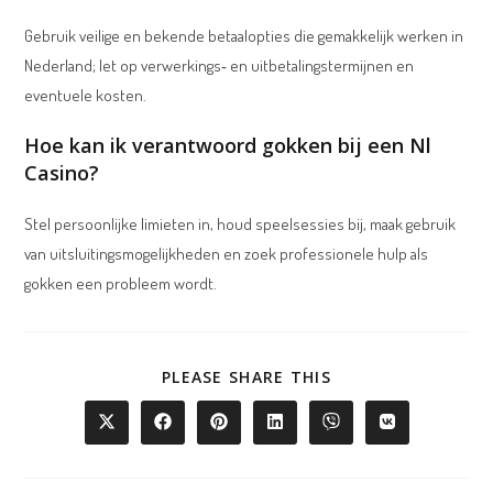
Gebruik veilige en bekende betaalopties die gemakkelijk werken in
Nederland; let op verwerkings‑ en uitbetalingstermijnen en
eventuele kosten.
Hoe kan ik verantwoord gokken bij een Nl
Casino?
Stel persoonlijke limieten in, houd speelsessies bij, maak gebruik
van uitsluitingsmogelijkheden en zoek professionele hulp als
gokken een probleem wordt.
SHARE
PLEASE SHARE THIS
THIS
CONTENT
Opens
Opens
Opens
Opens
Opens
Opens
in
in
in
in
in
in
a
a
a
a
a
a
new
new
new
new
new
new
window
window
window
window
window
window