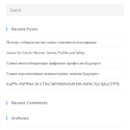
Recent Posts
Почему собирательство опять становится популярным
Casino On-line for Novices: Games, Profiles and Safety
Самые многообещающие цифровые профессии будущего
Самые перспективные компьютерные занятия будущего
РљР°Рє РЅР°Р№С‚Рё СЃРѕСЋР·РЅРёРєРѕРІ РїРѕ РёРЅС‚РµСЂРµСЃР°Рј
Recent Comments
Archives