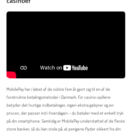
casinoer
MobilePay har i løbet af de sidste fem år gjort sig til en af de
foretrukne betalingsmetoder i Danmark. For casino‑spillere
betyder det hurtige indbetalinger, ingen ekstra gebyrer og en
proces, der passer ind i hverdagen – du betaler med et enkelt tryk
på din smartphone. Samtidig er MobilePay understøttet af de fleste
store banker, så du kan stole på, at pengene flyder sikkert fra din