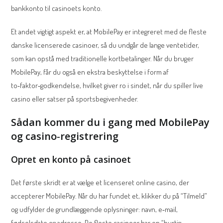
bankkonto til casinoets konto.
Et andet vigtigt aspekt er, at MobilePay er integreret med de fleste
danske licenserede casinoer, så du undgår de lange ventetider,
som kan opstå med traditionelle kortbetalinger. Når du bruger
MobilePay, får du også en ekstra beskyttelse i form af
to‑faktor‑godkendelse, hvilket giver ro i sindet, når du spiller live
casino eller satser på sportsbegivenheder.
Sådan kommer du i gang med MobilePay
og casino‑registrering
Opret en konto på casinoet
Det første skridt er at vælge et licenseret online casino, der
accepterer MobilePay. Når du har fundet et, klikker du på “Tilmeld”
og udfylder de grundlæggende oplysninger: navn, e‑mail,
fødselsdato og adresse. De fleste casinoer har en “hurtig