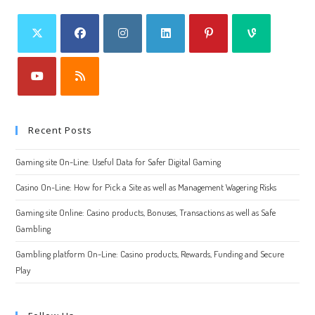
Recent Posts
Gaming site On-Line: Useful Data for Safer Digital Gaming
Casino On-Line: How for Pick a Site as well as Management Wagering Risks
Gaming site Online: Casino products, Bonuses, Transactions as well as Safe
Gambling
Gambling platform On-Line: Casino products, Rewards, Funding and Secure
Play