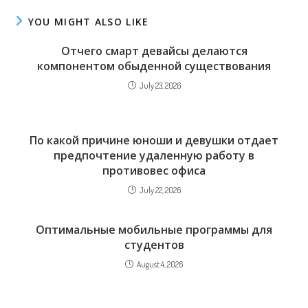
YOU MIGHT ALSO LIKE
Отчего смарт девайсы делаются
компонентом обыденной существования
July 23, 2026
По какой причине юноши и девушки отдает
предпочтение удаленную работу в
противовес офиса
July 22, 2026
Оптимальные мобильные программы для
студентов
August 4, 2026