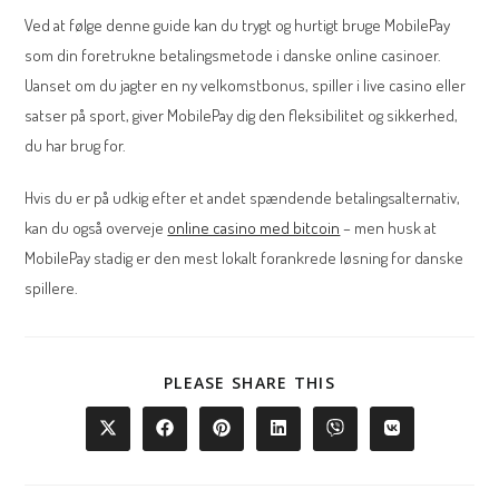
Ved at følge denne guide kan du trygt og hurtigt bruge MobilePay
som din foretrukne betalingsmetode i danske online casinoer.
Uanset om du jagter en ny velkomstbonus, spiller i live casino eller
satser på sport, giver MobilePay dig den fleksibilitet og sikkerhed,
du har brug for.
Hvis du er på udkig efter et andet spændende betalingsalternativ,
kan du også overveje
online casino med bitcoin
– men husk at
MobilePay stadig er den mest lokalt forankrede løsning for danske
spillere.
SHARE
PLEASE SHARE THIS
THIS
CONTENT
Opens
Opens
Opens
Opens
Opens
Opens
in
in
in
in
in
in
a
a
a
a
a
a
new
new
new
new
new
new
window
window
window
window
window
window