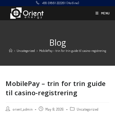
Skip
+88 01861 222261 (Hotline)
to
MENU
content
Blog
>
Uncategorized
>
MobilePay – trin for trin guide til casino-registrering
MobilePay – trin for trin guide
til casino-registrering
Post
Post
Post
orient_admin
May 8, 2026
Uncategorized
author:
published:
category: