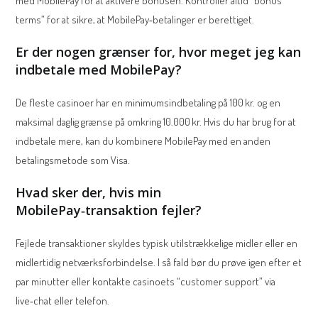
med MobilePay for at aktivere bonusen. Kontroller altid “bonus
terms” for at sikre, at MobilePay‑betalinger er berettiget.
Er der nogen grænser for, hvor meget jeg kan
indbetale med MobilePay?
De fleste casinoer har en minimumsindbetaling på 100 kr. og en
maksimal daglig grænse på omkring 10.000 kr. Hvis du har brug for at
indbetale mere, kan du kombinere MobilePay med en anden
betalingsmetode som Visa.
Hvad sker der, hvis min
MobilePay‑transaktion fejler?
Fejlede transaktioner skyldes typisk utilstrækkelige midler eller en
midlertidig netværksforbindelse. I så fald bør du prøve igen efter et
par minutter eller kontakte casinoets “customer support” via
live‑chat eller telefon.