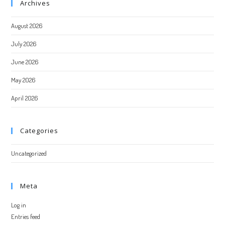
Archives
August 2026
July 2026
June 2026
May 2026
April 2026
Categories
Uncategorized
Meta
Log in
Entries feed